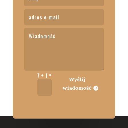
=
7 + 1
Wyślij
wiadomość