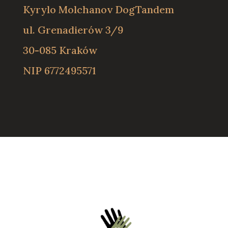
Kyrylo Molchanov DogTandem
ul. Grenadierów 3/9
30-085 Kraków
NIP
6772495571