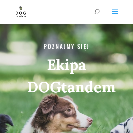
POZNAJMY SIĘ!
Ekipa
DOGtandem