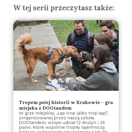
W tej serii przeczytasz także:
Tropem psiej historii w Krakowie – gra
miejska z DOGtandem
W grze miejskiej „Łap trop (albo trop łap)”,
zorganizowanej przez naszą szkołę
DOGtandem, wzięło udział 12 drużyn i 25
psów, które wspólnie tropiły tajemniczą
historię zaginionego czworonoga z lat 20.