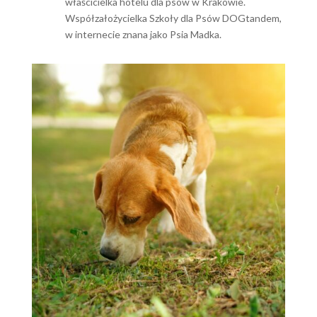
właścicielka hotelu dla psów w Krakowie.
Współzałożycielka Szkoły dla Psów DOGtandem,
w internecie znana jako Psia Madka.